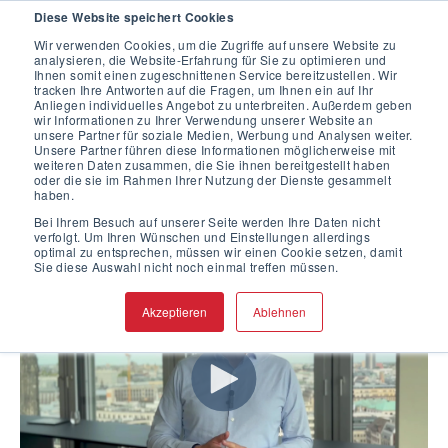
Diese Website speichert Cookies
Wir verwenden Cookies, um die Zugriffe auf unsere Website zu
analysieren, die Website-Erfahrung für Sie zu optimieren und
Ihnen somit einen zugeschnittenen Service bereitzustellen. Wir
tracken Ihre Antworten auf die Fragen, um Ihnen ein auf Ihr
Anliegen individuelles Angebot zu unterbreiten. Außerdem geben
All-I
n-
O
n
e-
S
er
vi
c
wir Informationen zu Ihrer Verwendung unserer Website an
unsere Partner für soziale Medien, Werbung und Analysen weiter.
e
Hinweisgeber-
Unsere Partner führen diese Informationen möglicherweise mit
weiteren Daten zusammen, die Sie ihnen bereitgestellt haben
oder die sie im Rahmen Ihrer Nutzung der Dienste gesammelt
haben.
System
Bei Ihrem Besuch auf unserer Seite werden Ihre Daten nicht
verfolgt. Um Ihren Wünschen und Einstellungen allerdings
optimal zu entsprechen, müssen wir einen Cookie setzen, damit
Sie diese Auswahl nicht noch einmal treffen müssen.
Akzeptieren
Ablehnen